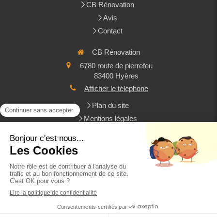
CB Rénovation
Avis
Contact
CB Rénovation
6780 route de pierrefeu
83400
Hyères
Afficher le téléphone
Plan du site
Mentions légales
Rénovation de toiture, amiante, couverture, ravalement de
façades, sur-élévation de toiture, charpente
Demander un devis
Création et référencement du site par Simplébo