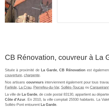
CB Rénovation, couvreur à La 
Située à proximité de
La Garde
,
CB Rénovation
est également
couverture
,
charpente
.
Nos artisans
couvreurs
interviennent également pour tous trav
Farlède
,
La Crau
,
Pierrefeu-du-Var
,
Solliès-Toucas
ou
Carqueiran
La ville de
La Garde
, de code postal 83130, appartient au dépar
Côte d'Azur
. En 2010, la ville comptait 25930 habitants. La Vale
Solliès-Pont entourent
La Garde
.