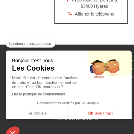
83400
Hyères
Afficher le téléphone
Depuis 10 ans,
CB Rénovation
intervient à
Hyères
.
Sur-élévation de toiture,
ravalement de façades,
couverture, rénovation de toiture,
amiante, charpente...Les travaux
de
couverture, toiture
n'ont aucun
secrets pour nous !
©2020 CB Rénovation