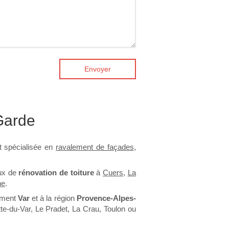
Envoyer
Garde
 spécialisée en
ravalement de façades
,
aux de
rénovation de toiture
à
Cuers
,
La
ne
.
tement
Var
et à la région
Provence-Alpes-
tte-du-Var, Le Pradet, La Crau, Toulon ou